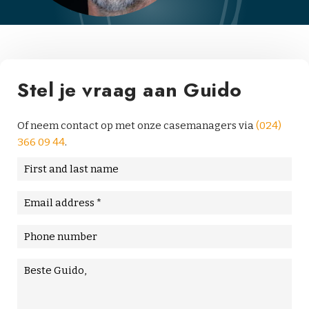
r
a
i
n
i
Stel je vraag aan Guido
n
g
Of neem contact op met onze casemanagers via
(024)
&
366 09 44
.
C
o
F
a
i
c
r
E
h
s
m
i
t
a
P
n
a
i
h
g
n
l
o
M
d
(
n
e
l
R
A
e
s