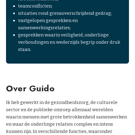
r
teamconflicten;
k
e
situaties rond grensoverschrijdend gedrag;
o
d
vastgelopen gesprekken en
u
)
samenwerkingsrelaties;
t
gesprekken waarin veiligheid, onderlinge
o
verhoudingen en wederzijds begrip onder druk
u
staan.
r
m
e
d
i
Over Guido
a
t
o
Ik heb gewerkt in de gezondheidszorg, de culturele
r
sector en de publieke omroep allemaal werelden
s
waarin mensen met grote betrokkenheid samenwerken
en waar de onderlinge relaties complex en intens
kunnen zijn. In verschillende functies, waaronder