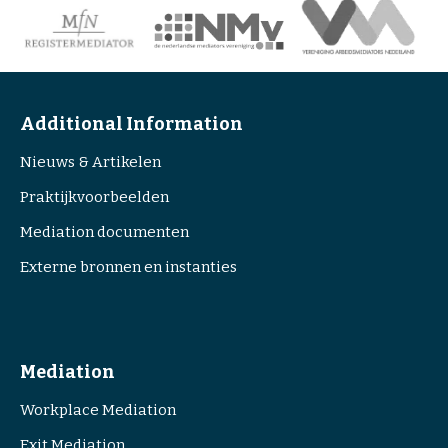
t
a
c
t
Additional Information
C
h
Nieuws & Artikelen
e
Praktijkvoorbeelden
c
k
Mediation documenten
o
Externe bronnen en instanties
u
t
o
u
Mediation
r
m
Workplace Mediation
e
Exit Mediation
d