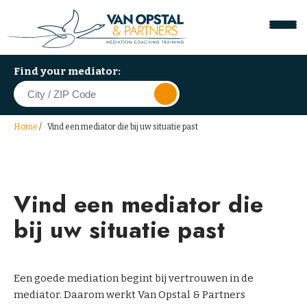
Find your mediator:
Home
Vind een mediator die bij uw situatie past
W
o
r
k
Vind een mediator die
p
l
bij uw situatie past
a
c
e
Een goede mediation begint bij vertrouwen in de
M
mediator. Daarom werkt Van Opstal & Partners
e