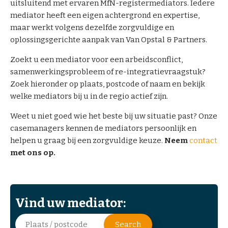
uitsluitend met ervaren MfN-registermediators. Iedere
d
mediator heeft een eigen achtergrond en expertise,
i
maar werkt volgens dezelfde zorgvuldige en
a
oplossingsgerichte aanpak van Van Opstal & Partners.
t
i
Zoekt u een mediator voor een arbeidsconflict,
o
samenwerkingsprobleem of re-integratievraagstuk?
n
Zoek hieronder op plaats, postcode of naam en bekijk
welke mediators bij u in de regio actief zijn.
T
Weet u niet goed wie het beste bij uw situatie past? Onze
r
casemanagers kennen de mediators persoonlijk en
a
helpen u graag bij een zorgvuldige keuze.
Neem
contact
i
met ons op.
n
i
n
g
&
C