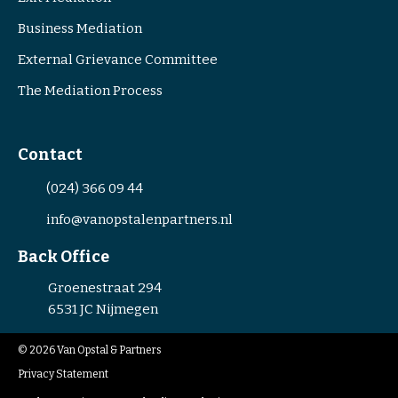
i
Business Mediation
a
External Grievance Committee
t
o
The Mediation Process
r
s
Contact
(024) 366 09 44
info@vanopstalenpartners.nl
Back Office
Groenestraat 294
6531 JC
Nijmegen
© 2026
Van Opstal & Partners
Privacy Statement