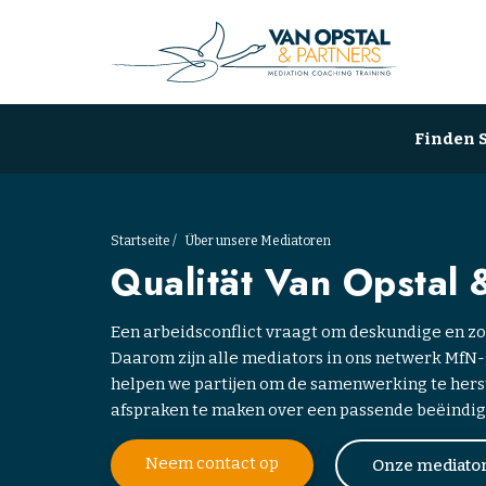
Finden S
Startseite
Über unsere Mediatoren
Qualität Van Opstal 
Een arbeidsconflict vraagt om deskundige en zo
Daarom zijn alle mediators in ons netwerk MfN
helpen we partijen om de samenwerking te herst
afspraken te maken over een passende beëindig
Neem contact op
Onze mediato