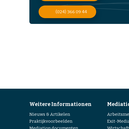
(024) 366 09 44
Weitere Informationen
Mediati
Nieuws & Artikelen
Arbeitsme
Praktijkvoorbeelden
Exit-Medi
Mediation documenten
Wirtschaf