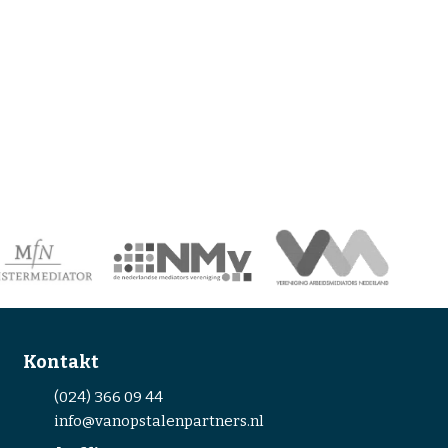
Kontakt
(024) 366 09 44
info@vanopstalenpartners.nl