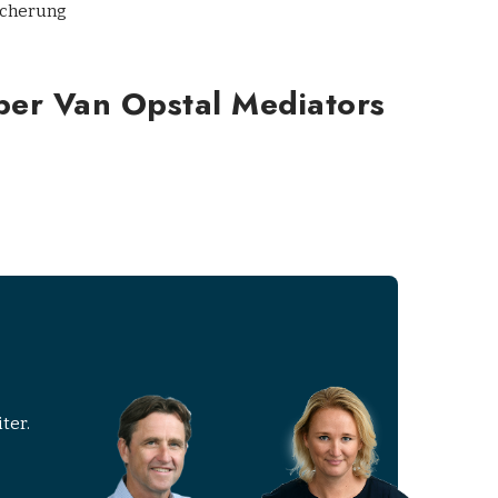
icherung
ber Van Opstal Mediators
ter.