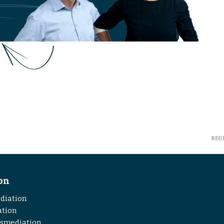
on
diation
ation
tsmediation