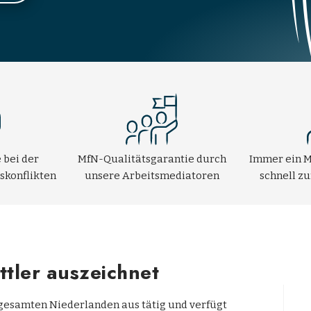
 bei der
MfN-Qualitätsgarantie durch
Immer ein M
skonflikten
unsere Arbeitsmediatoren
schnell z
tler auszeichnet
n gesamten Niederlanden aus tätig und verfügt