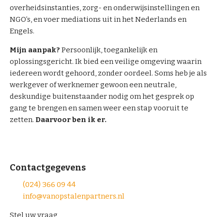
i
overheidsinstanties, zorg- en onderwijsinstellingen en
a
NGO’s, en voer mediations uit in het Nederlands en
t
Engels.
o
Mijn aanpak?
Persoonlijk, toegankelijk en
r
oplossingsgericht. Ik bied een veilige omgeving waarin
s
iedereen wordt gehoord, zonder oordeel. Soms heb je als
werkgever of werknemer gewoon een neutrale,
deskundige buitenstaander nodig om het gesprek op
gang te brengen en samen weer een stap vooruit te
zetten.
Daarvoor ben ik er.
Contactgegevens
(024) 366 09 44
info@vanopstalenpartners.nl
Stel uw vraag