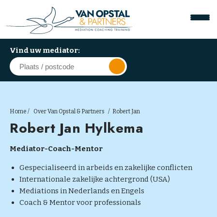
Vind uw mediator:
Home
Over Van Opstal & Partners
Robert Jan
Robert Jan Hylkema
A
r
b
Mediator-Coach-Mentor
e
Gespecialiseerd in arbeids en zakelijke conflicten
i
Internationale zakelijke achtergrond (USA)
d
Mediations in Nederlands en Engels
s
Coach & Mentor voor professionals
m