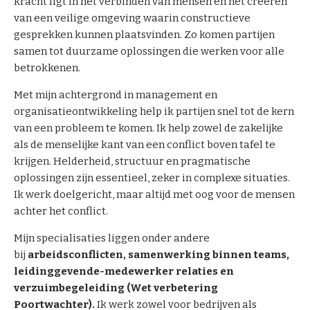
n
kracht ligt in het verbinden van mensen en het creëren
t
van een veilige omgeving waarin constructieve
a
gesprekken kunnen plaatsvinden. Zo komen partijen
c
samen tot duurzame oplossingen die werken voor alle
t
betrokkenen.
Met mijn achtergrond in management en
B
organisatieontwikkeling help ik partijen snel tot de kern
e
van een probleem te komen. Ik help zowel de zakelijke
k
als de menselijke kant van een conflict boven tafel te
i
krijgen. Helderheid, structuur en pragmatische
j
oplossingen zijn essentieel, zeker in complexe situaties.
k
Ik werk doelgericht, maar altijd met oog voor de mensen
o
achter het conflict.
n
z
Mijn specialisaties liggen onder andere
e
bij
arbeidsconflicten, samenwerking binnen teams,
m
leidinggevende-medewerker relaties en
e
verzuimbegeleiding (Wet verbetering
d
Poortwachter).
Ik werk zowel voor bedrijven als