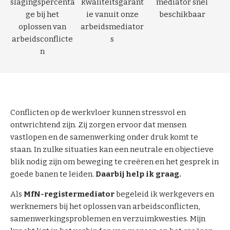
slagingspercenta
kwaliteitsgarant
mediator snel
o
ge bij het
ie vanuit onze
beschikbaar
a
oplossen van
arbeidsmediator
c
arbeidsconflicte
s
h
n
i
n
g
O
Conflicten op de werkvloer kunnen stressvol en
v
ontwrichtend zijn. Zij zorgen ervoor dat mensen
e
vastlopen en de samenwerking onder druk komt te
r
staan. In zulke situaties kan een neutrale en objectieve
o
blik nodig zijn om beweging te creëren en het gesprek in
n
goede banen te leiden.
Daarbij help ik graag.
s
Als
MfN-registermediator
begeleid ik werkgevers en
C
werknemers bij het oplossen van arbeidsconflicten,
o
samenwerkingsproblemen en verzuimkwesties. Mijn