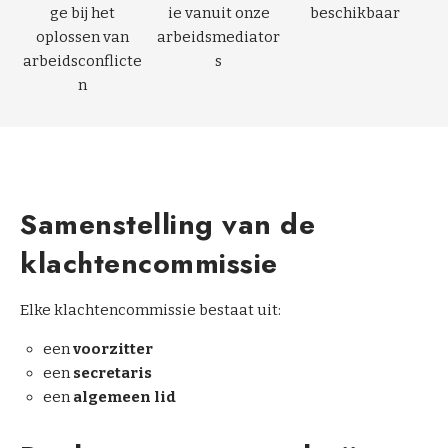
o
ge bij het
ie vanuit onze
beschikbaar
a
oplossen van
arbeidsmediator
c
arbeidsconflicte
s
h
n
i
n
g
O
Samenstelling van de
v
e
klachtencommissie
r
o
Elke klachtencommissie bestaat uit:
n
s
een
voorzitter
een
secretaris
C
een
algemeen lid
o
n