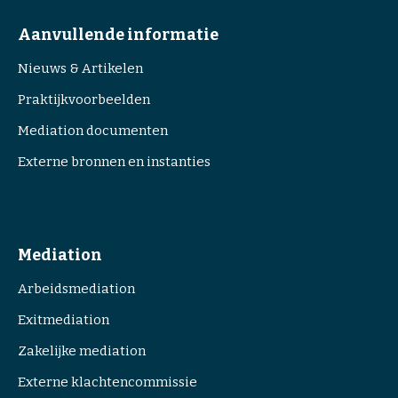
e
r
Aanvullende informatie
e
Nieuws & Artikelen
i
s
Praktijkvoorbeelden
t
Mediation documenten
)
Externe bronnen en instanties
Mediation
Arbeidsmediation
Exitmediation
Zakelijke mediation
Externe klachtencommissie