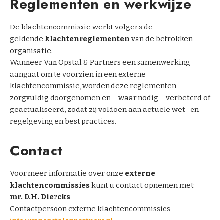
Reglementen en werkwijze
t
a
De klachtencommissie werkt volgens de
c
geldende
klachtenreglementen
van de betrokken
t
organisatie.
Wanneer Van Opstal & Partners een samenwerking
B
aangaat om te voorzien in een externe
e
klachtencommissie, worden deze reglementen
k
zorgvuldig doorgenomen en —waar nodig —verbeterd of
i
geactualiseerd, zodat zij voldoen aan actuele wet- en
j
regelgeving en best practices.
k
o
Contact
n
z
Voor meer informatie over onze
externe
e
klachtencommissies
kunt u contact opnemen met:
m
mr. D.H. Diercks
e
Contactpersoon externe klachtencommissies
d