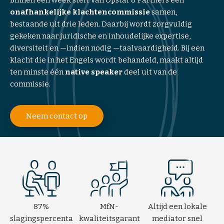
d
onafhankelijke klachtencommissie
samen,
i
bestaande uit drie leden. Daarbij wordt zorgvuldig
a
gekeken naar juridische en inhoudelijke expertise,
t
diversiteit en —indien nodig —taalvaardigheid. Bij een
i
klacht die in het Engels wordt behandeld, maakt altijd
o
ten minste één
native speaker
deel uit van de
n
commissie.
T
Neem contact op
r
a
i
n
i
n
g
&
87%
MfN-
Altijd een lokale
c
slagingspercenta
kwaliteitsgarant
mediator snel