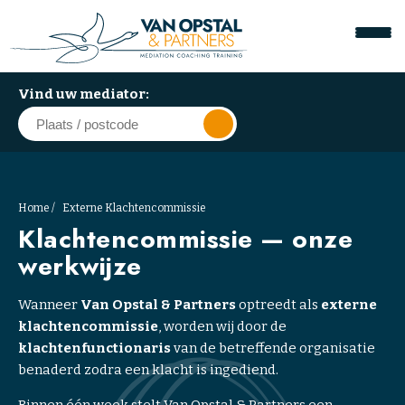
Vind uw mediator:
Home
Externe Klachtencommissie
A
Klachtencommissie — onze
r
werkwijze
b
e
Wanneer
Van Opstal & Partners
optreedt als
externe
i
klachtencommissie
, worden wij door de
d
klachtenfunctionaris
van de betreffende organisatie
s
benaderd zodra een klacht is ingediend.
m
e
Binnen één week stelt Van Opstal & Partners een