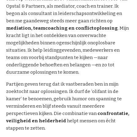
e
Opstal & Partners, als mediator, coach en trainer. Ik
e
m
begon als consultant in leiderschapsontwikkeling en
i
e
ben me gaandeweg steeds meer gaan richten op
s
d
mediation, teamcoaching en conflictoplossing
t
. Mijn
i
kracht ligt in het ontdekken van onverwachte
)
a
mogelijkheden binnen ogenschijnlijk onoplosbare
t
situaties. Ik help leidinggevenden, medewerkers en
o
teams om voorbij standpunten te kijken —naar
r
onderliggende behoeften en belangen —en zo tot
s
duurzame oplossingen te komen.
Partijen geven terug dat ik vastberaden ben in mijn
zoektocht naar oplossingen. Ik durf de ‘olifant in de
kamer’ te benoemen, gebruik humor om spanning te
verminderen en blijf steeds vanuit meerdere
perspectieven kijken. Die combinatie van
confrontatie,
veiligheid en helderheid
helpt mensen om écht
stappen te zetten.