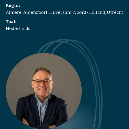
i
Regio:
d
Almere, Amersfoort, Hilversum, Noord-Holland, Utrecht
s
Taal:
m
Nederlands
e
d
i
a
t
i
o
n
T
r
a
i
n
i