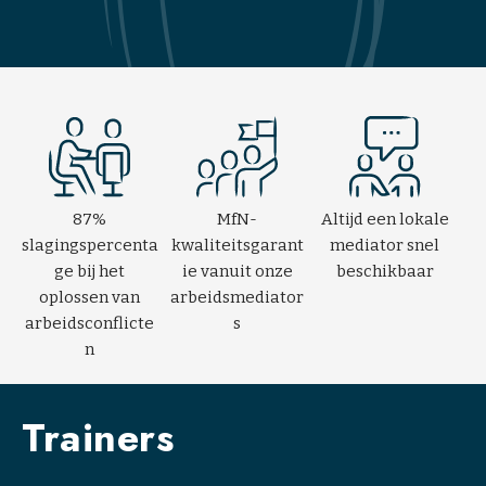
i
a
t
i
o
n
T
87%
MfN-
Altijd een lokale
r
slagingspercenta
kwaliteitsgarant
mediator snel
a
ge bij het
ie vanuit onze
beschikbaar
i
oplossen van
arbeidsmediator
n
arbeidsconflicte
s
i
n
n
g
&
Trainers
c
o
a