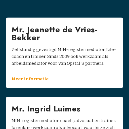
c
h
i
Mr. Jeanette de Vries-
n
g
Bekker
O
Zelfstandig gevestigd MfN-registermediator, Life-
v
coach en trainer. Sinds 2009 ook werkzaam als
e
arbeidsmediator voor Van Opstal & partners.
r
o
Meer informatie
n
s
C
Mr. Ingrid Luimes
o
n
MfN-registermediator, coach, advocaat en trainer.
t
Jarenlang werkzaam als advocaat, waarbij ze zich