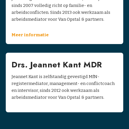
a
sinds 2007 volledig richt op familie- en
c
arbeidsconflicten. Sinds 2013 ook werkzaam als
t
arbeidsmediator voor Van Opstal & partners.
B
Meer informatie
e
k
i
j
Drs. Jeannet Kant MDR
k
o
Jeannet Kant is zelfstandig gevestigd MfN-
n
registermediator, management- en conflictcoach
z
en intervisor, sinds 2012 ook werkzaam als
e
arbeidsmediator voor Van Opstal & partners.
m
e
d
i
a