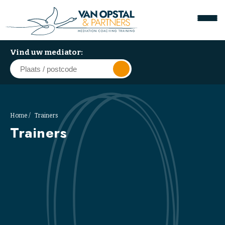
Vind uw mediator:
A
Home
Trainers
r
Trainers
b
e
i
d
s
m
e
d